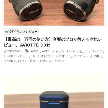
AVIOTイヤホン レビュー
【最高の一万円の使い方】音響のプロが教える本気レ
ビュー。AVIOT TE-D01t
2022/5/13
AVIOT
,
AVIOT イヤホン
,
AVIOT レビュー
,
TE-d01t
,
TE-D01t レビュー
,
TE-D01t 口コミ
,
アビオット
,
アビオット イヤホン
,
イヤホン
,
口コミ
,
完全ワイヤレスイヤホン